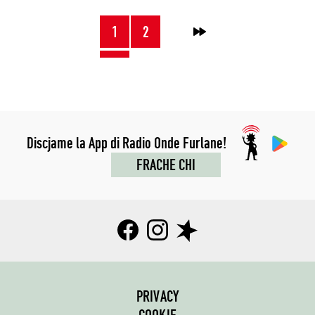
NAVIGAZION
1
2
→
JENFRI
I
POST
Discjame la App di Radio Onde Furlane!
FRACHE CHI
PRIVACY