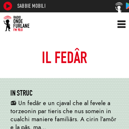
SABBIE MOBILI
IL FEDÂR
IN STRUC
📻 Un fedâr e un cjaval che al fevele a
torzeonin par tieris che nus somein in
cualchi maniere familiârs. A cirin l’amôr
e la pâs, ma…