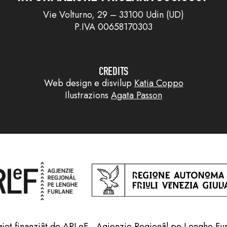
Vie Volturno, 29 – 33100 Udin (UD)
P.IVA 00658170303
CREDITS
Web design e disvilup
Katia Coppo
Ilustrazions
Agata Passon
jet finanziât de ARLeF - Agjenzie Regjonâl pe Lenghe Fu