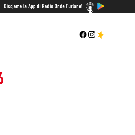
Discjame la App di Radio Onde Furlane!
6