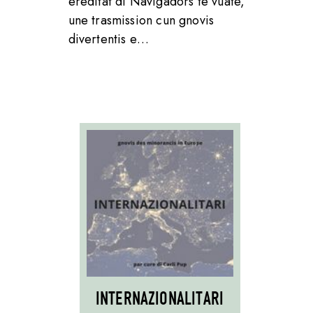
ereditât di Navigadôrs te vuate,
une trasmission cun gnovis
divertentis e…
INTERNAZIONALITARI