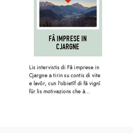
FÂ IMPRESE IN
CJARGNE
Lis intervistis di Fâ imprese in
Cjargne a tirin su contis di vite
e lavôr, cun l'obietîf di fâ vignî
fûr lis motivazions che à…