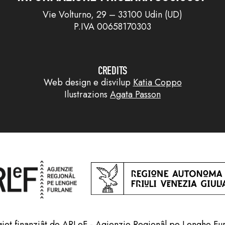
Vie Volturno, 29 – 33100 Udin (UD)
P.IVA 00658170303
CREDITS
Web design e disvilup
Katia Coppo
Ilustrazions
Agata Passon
jet finanziât de ARLeF - Agjenzie Regjonâl pe Lenghe Fu