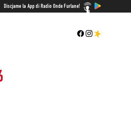
Discjame la App di Radio Onde Furlane!
6