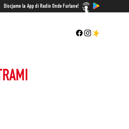
Discjame la App di Radio Onde Furlane!
TRAMI