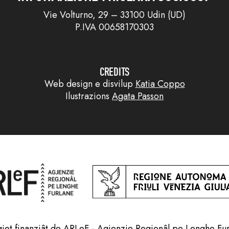
Vie Volturno, 29 – 33100 Udin (UD)
P.IVA 00658170303
CREDITS
Web design e disvilup
Katia Coppo
Ilustrazions
Agata Passon
jet finanziât de ARLeF - Agjenzie Regjonâl pe Lenghe Fu