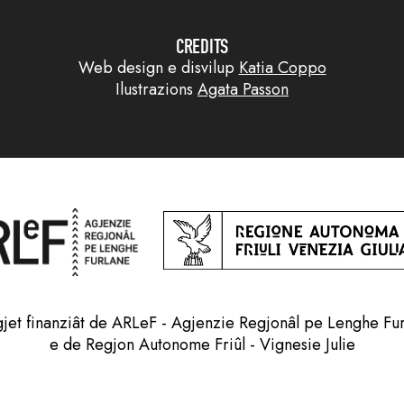
CREDITS
Web design e disvilup
Katia Coppo
Ilustrazions
Agata Passon
jet finanziât de ARLeF - Agjenzie Regjonâl pe Lenghe Fu
e de Regjon Autonome Friûl - Vignesie Julie