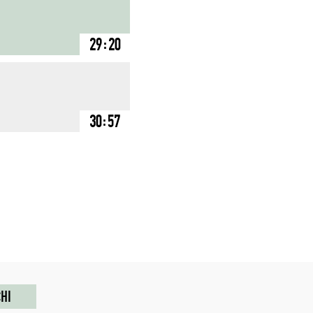
29:20
30:57
HI