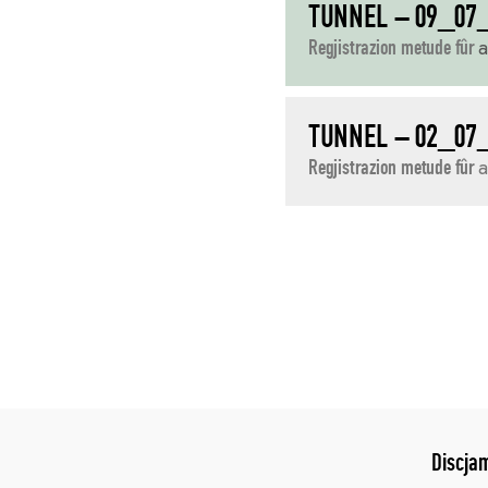
TUNNEL – 09_07
Regjistrazion metude fûr
a
TUNNEL – 02_07
Regjistrazion metude fûr
a
NAVIGAZION
JENFRI
I
POST
Discja