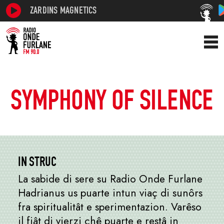
ZARDINS MAGNETICS
SYMPHONY OF SILENCE
IN STRUC
La sabide di sere su Radio Onde Furlane
Hadrianus us puarte intun viaç di sunôrs
fra spiritualitât e sperimentazion. Varêso
il fiât di vierzi chê puarte e restâ in