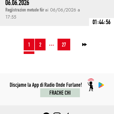
06.06.2026
Regjistrazion metude fûr
ai 06/06/2026 a
17:55
01:44:56
NAVIGAZION
…
1
2
27
→
JENFRI
I
POST
Discjame la App di Radio Onde Furlane!
FRACHE CHI