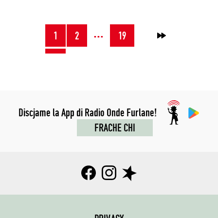
NAVIGAZION
…
1
2
19
→
JENFRI
I
POST
Discjame la App di Radio Onde Furlane!
FRACHE CHI