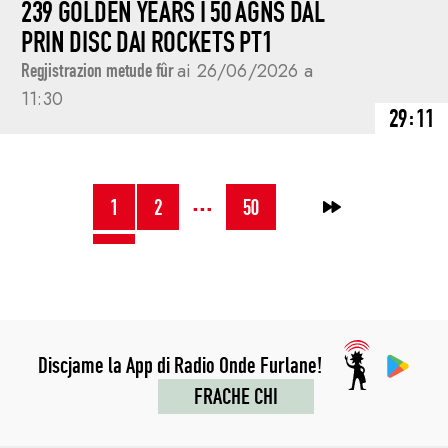
239 GOLDEN YEARS I 50 AGNS DAL
PRIN DISC DAI ROCKETS PT1
Regjistrazion metude fûr
ai 26/06/2026 a
11:30
29:11
NAVIGAZION
…
1
2
50
→
JENFRI
I
POST
Discjame la App di Radio Onde Furlane!
FRACHE CHI