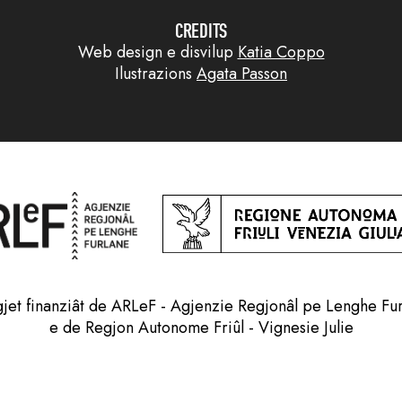
CREDITS
Web design e disvilup
Katia Coppo
Ilustrazions
Agata Passon
jet finanziât de ARLeF - Agjenzie Regjonâl pe Lenghe Fu
e de Regjon Autonome Friûl - Vignesie Julie