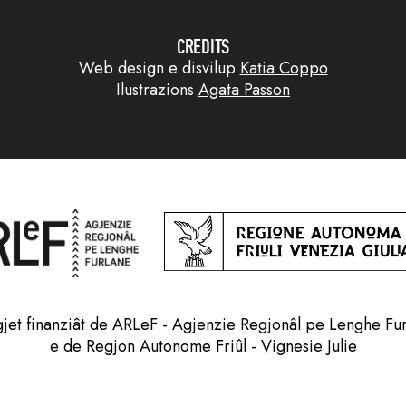
CREDITS
Web design e disvilup
Katia Coppo
Ilustrazions
Agata Passon
jet finanziât de ARLeF - Agjenzie Regjonâl pe Lenghe Fu
e de Regjon Autonome Friûl - Vignesie Julie