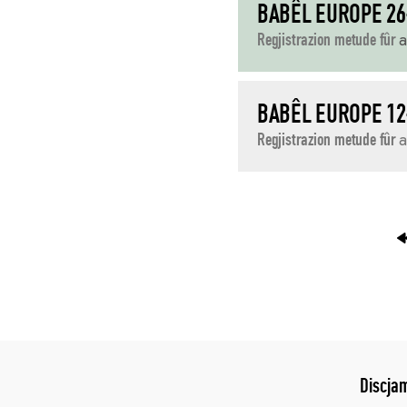
BABÊL EUROPE 26
Regjistrazion metude fûr
a
BABÊL EUROPE 12
Regjistrazion metude fûr
a
NAVIGAZION
JENFRI
I
POST
Discja