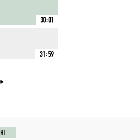
30:01
31:59
→
HI