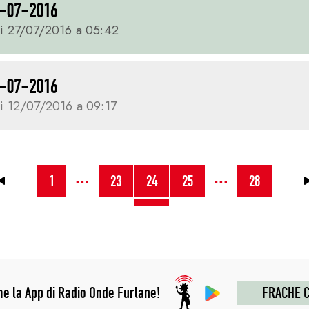
-07-2016
i 27/07/2016 a 05:42
-07-2016
i 12/07/2016 a 09:17
…
…
←
1
23
24
25
28
me la App di Radio Onde Furlane!
FRACHE C