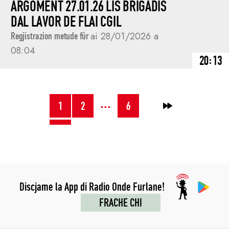
ARGOMENT 27.01.26 LIS BRIGADIS
DAL LAVOR DE FLAI CGIL
Regjistrazion metude fûr
ai 28/01/2026 a
08:04
20:13
NAVIGAZION
…
1
2
6
→
JENFRI
I
POST
Discjame la App di Radio Onde Furlane!
FRACHE CHI