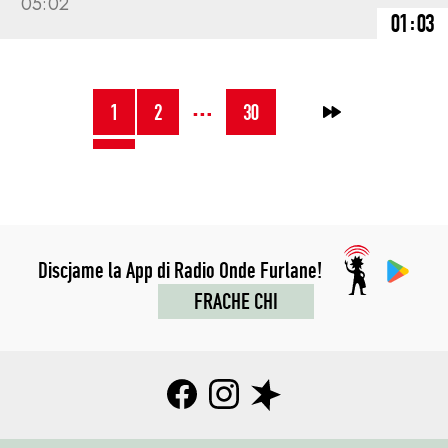
05:02
01:03
NAVIGAZION
…
1
2
30
→
JENFRI
I
POST
Discjame la App di Radio Onde Furlane!
FRACHE CHI