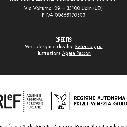
Vie Volturno, 29 – 33100 Udin (UD)
P.IVA 00658170303
CREDITS
Web design e disvilup
Katia Coppo
Ilustrazions
Agata Passon
jet finanziât de ARLeF - Agjenzie Regjonâl pe Lenghe Fu