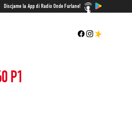
Discjame la App di Radio Onde Furlane!
60 P1