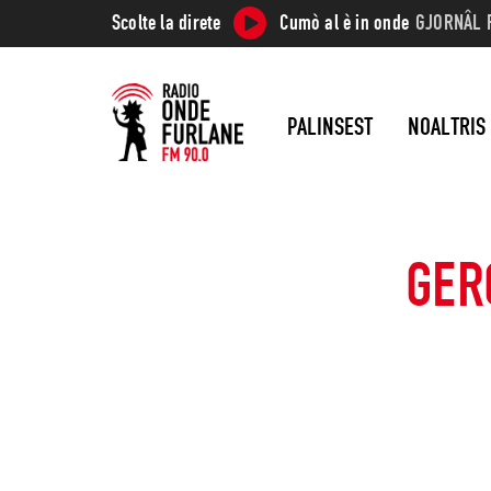
Scolte la direte
Cumò al è in onde
GJORNÂL R
PALINSEST
NOALTRIS
GERO