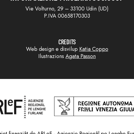
Vie Volturno, 29 – 33100 Udin (UD)
P.IVA 00658170303
CREDITS
Web design e disvilup
Katia Coppo
Ilustrazions
Agata Passon
jet finanziât de ARLeF - Agjenzie Regjonâl pe Lenghe Fu