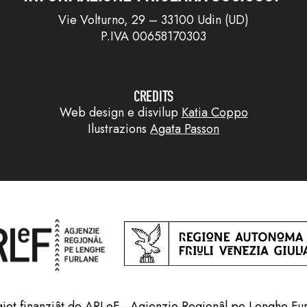
Vie Volturno, 29 – 33100 Udin (UD)
P.IVA 00658170303
CREDITS
Web design e disvilup
Katia Coppo
Ilustrazions
Agata Passon
jet finanziât de ARLeF - Agjenzie Regjonâl pe Lenghe Fu