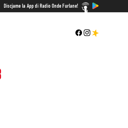
Discjame la App di Radio Onde Furlane!
3