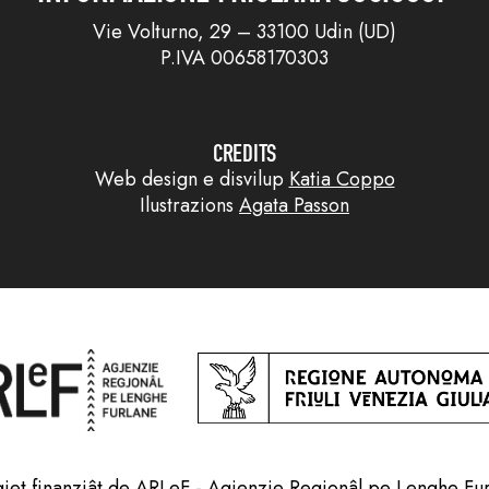
Vie Volturno, 29 – 33100 Udin (UD)
P.IVA 00658170303
CREDITS
Web design e disvilup
Katia Coppo
Ilustrazions
Agata Passon
jet finanziât de ARLeF - Agjenzie Regjonâl pe Lenghe Fu