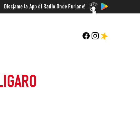
Discjame la App di Radio Onde Furlane!
LIGARO