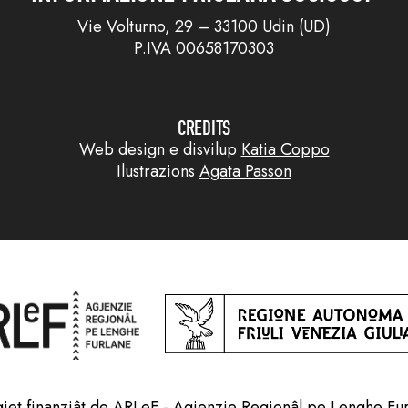
Vie Volturno, 29 – 33100 Udin (UD)
P.IVA 00658170303
CREDITS
Web design e disvilup
Katia Coppo
Ilustrazions
Agata Passon
jet finanziât de ARLeF - Agjenzie Regjonâl pe Lenghe Fu